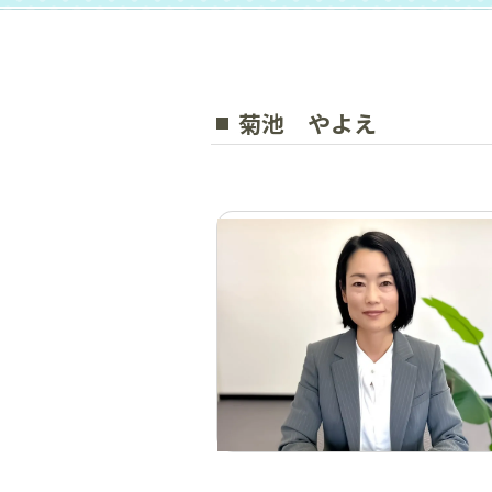
菊池 やよえ