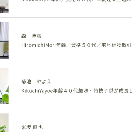
森 博満
HiromichiMori年齢／資格５０代／宅地建物
菊池 やよえ
KikuchiYayoe年齢４０代趣味・特技子供が
米坂 直也