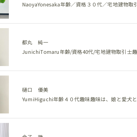
NaoyaYonesaka年齢／資格３０代／宅地建
都丸 純一
JunichiTomaru年齢/資格40代/宅地建物取
樋口 優美
YumiHiguchi年齢４０代趣味趣味は、娘と愛
金子 徹