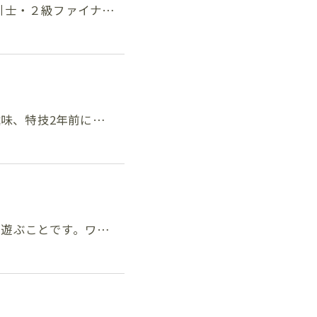
物取引士・２級ファイナ…
引士趣味、特技2年前に…
犬と遊ぶことです。ワ…