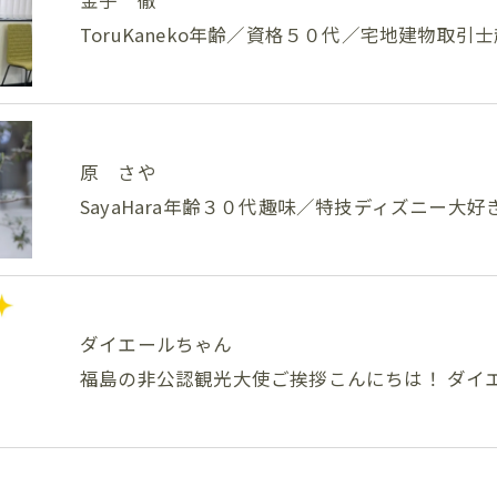
ToruKaneko年齢／資格５０代／宅地建物取
原 さや
SayaHara年齢３０代趣味／特技ディズニー大
ダイエールちゃん
福島の非公認観光大使ご挨拶こんにちは！ ダイ