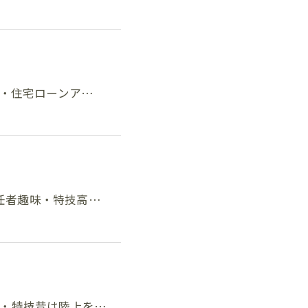
引士・住宅ローンア…
主任者趣味・特技高…
趣味・特技昔は陸上を…