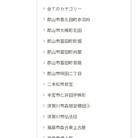
全てのカテゴリー
郡山市喜久田町赤沼向
郡山市大槻町北田
郡山市富田町町畑
郡山市富田町向舘
郡山市富田町音路
郡山市咲田二丁目
二本松市若宮
本宮市仁井田字桝形
須賀川市森宿安積田②
須賀川市弘法坦
福島市森合東上古屋