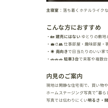
主寝室
：落ち着くホテルライク
こんな方におすすめ
・🏡
建売にはない
ゆとりの敷地
・💼🎨👥 仕事部屋・趣味部屋
・☀️
南向き
で日当たりのいい家
・🚗🚗🚗
駐車3台
で来客や複数台
内見のご案内
現地は閑静な住宅街で、買い物
ホームステージング写真で“暮ら
写真では伝わりにくい
明るさ・