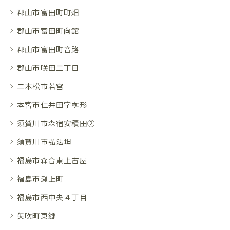
郡山市富田町町畑
郡山市富田町向舘
郡山市富田町音路
郡山市咲田二丁目
二本松市若宮
本宮市仁井田字桝形
須賀川市森宿安積田②
須賀川市弘法坦
福島市森合東上古屋
福島市瀬上町
福島市西中央４丁目
矢吹町東郷