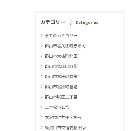
カテゴリー
Categories
全てのカテゴリー
郡山市喜久田町赤沼向
郡山市大槻町北田
郡山市富田町町畑
郡山市富田町向舘
郡山市富田町音路
郡山市咲田二丁目
二本松市若宮
本宮市仁井田字桝形
須賀川市森宿安積田②