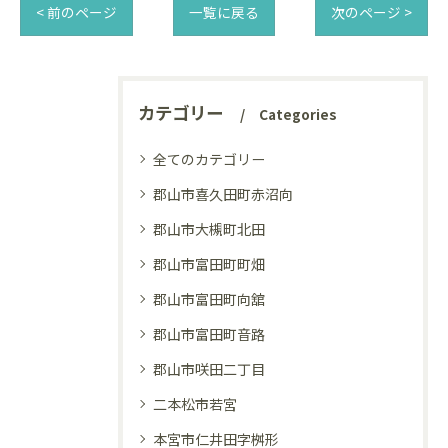
< 前のページ
一覧に戻る
次のページ >
カテゴリー
Categories
全てのカテゴリー
郡山市喜久田町赤沼向
郡山市大槻町北田
郡山市富田町町畑
郡山市富田町向舘
郡山市富田町音路
郡山市咲田二丁目
二本松市若宮
本宮市仁井田字桝形