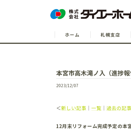
ホーム
札幌支店
本宮市高木滝ノ入（進捗報告 
2023/12/07
＜
新しい記事
｜
一覧
｜
過去の記
12月末リフォーム完成予定の本