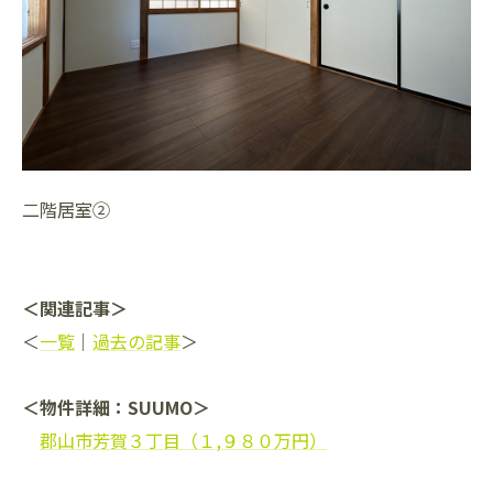
二階居室②
＜関連記事＞
＜
一覧
｜
過去の記事
＞
＜物件詳細：SUUMO＞
郡山市芳賀３丁目（１,９８０万円）