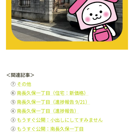
＜関連記事＞
⑦
その他
⑥
南長久保一丁目（住宅：新価格）
⑤
南長久保一丁目（進捗報告 9/21）
④
南長久保一丁目（進捗報告）
③
もうすぐ公開：小出しにしてすみません
②
もうすぐ公開：南長久保一丁目