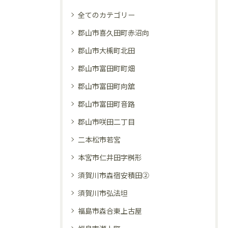
全てのカテゴリー
郡山市喜久田町赤沼向
郡山市大槻町北田
郡山市富田町町畑
郡山市富田町向舘
郡山市富田町音路
郡山市咲田二丁目
二本松市若宮
本宮市仁井田字桝形
須賀川市森宿安積田②
須賀川市弘法坦
福島市森合東上古屋