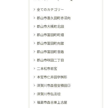
全てのカテゴリー
郡山市喜久田町赤沼向
郡山市大槻町北田
郡山市富田町町畑
郡山市富田町向舘
郡山市富田町音路
郡山市咲田二丁目
二本松市若宮
本宮市仁井田字桝形
須賀川市森宿安積田②
須賀川市弘法坦
福島市森合東上古屋