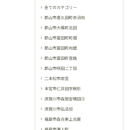
全てのカテゴリー
郡山市喜久田町赤沼向
郡山市大槻町北田
郡山市富田町町畑
郡山市富田町向舘
郡山市富田町音路
郡山市咲田二丁目
二本松市若宮
本宮市仁井田字桝形
須賀川市森宿安積田②
須賀川市弘法坦
福島市森合東上古屋
福島市瀬上町