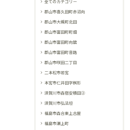
全てのカテゴリー
郡山市喜久田町赤沼向
郡山市大槻町北田
郡山市富田町町畑
郡山市富田町向舘
郡山市富田町音路
郡山市咲田二丁目
二本松市若宮
本宮市仁井田字桝形
須賀川市森宿安積田②
須賀川市弘法坦
福島市森合東上古屋
福島市瀬上町