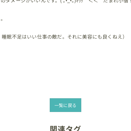
メージがいいんです。( ｡•̀_•́｡)ｷﾘｯ ＜＜ だまれ小僧
た。
。睡眠不足はいい仕事の敵だ。それに美容にも良くねえ）
一覧に戻る
関連タグ