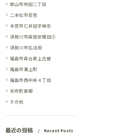
郡山市咲田二丁目
二本松市若宮
本宮市仁井田字桝形
須賀川市森宿安積田②
須賀川市弘法坦
福島市森合東上古屋
福島市瀬上町
福島市西中央４丁目
矢吹町東郷
その他
最近の投稿
Recent Posts