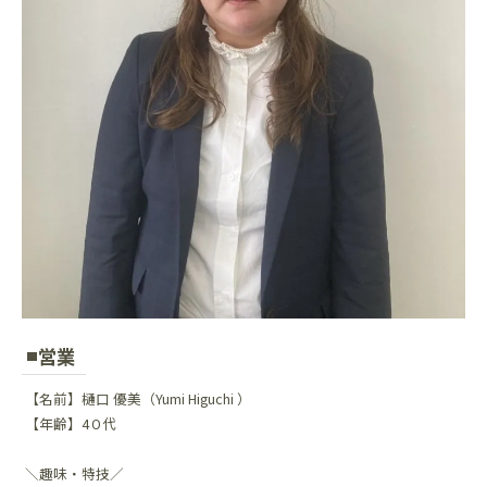
営業
【名前】樋口 優美（Yumi Higuchi ）
【年齢】4０代
＼趣味・特技／