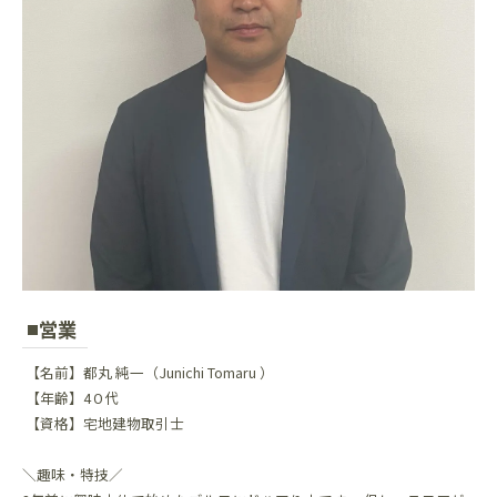
営業
【名前】都丸 純一（Junichi Tomaru ）
【年齢】4０代
【資格】宅地建物取引士
＼趣味・特技／