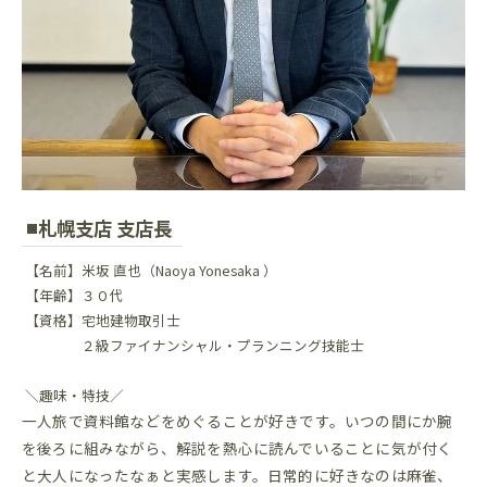
札幌支店 支店長
【名前】米坂 直也（Naoya Yonesaka ）
【年齢】３０代
【資格】宅地建物取引士
２級ファイナンシャル・プランニング技能士
＼趣味・特技／
一人旅で資料館などをめぐることが好きです。いつの間にか腕
を後ろに組みながら、解説を熱心に読んでいることに気が付く
と大人になったなぁと実感します。日常的に好きなのは麻雀、